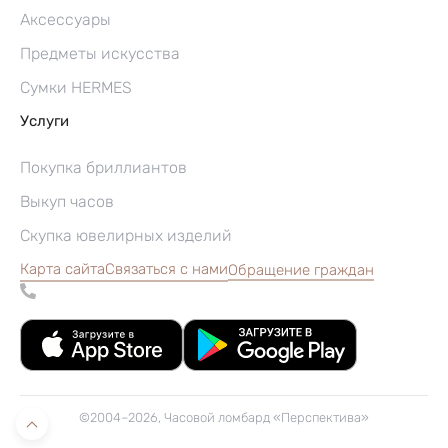
Аксессуары
Предметы искусства
Сумки HERMES
Услуги
Покупка бриллиантов
Выкуп часов
Скупка ювелирных изделий
Карта сайта
Связаться с нами
Обращение граждан
©2004–2026, Часовой ломбард «Перспектива»