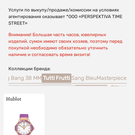
Услуги по выкупу/продаже/комиссии на условиях
агентирования оказывает *OOO «PERSPEKTIVA TIME
STREET»
Внимание! Большая часть часов, ювелирных
изделий, сумок имеют своих хозяев, поэтому перед
покупкой необходимо обязательно уточнить
наличие и согласовать время визита!
Коллекции бренда:
g
Big Bang 38 MM
Tutti Frutti
Sang Bleu
Masterpiece
Hublot