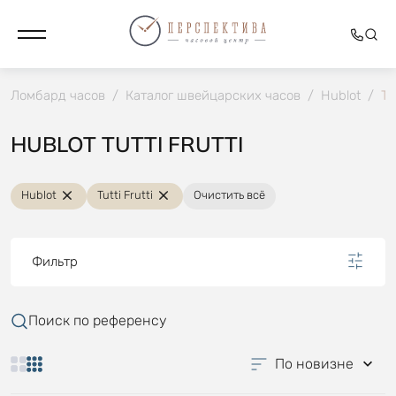
Ломбард часов
/
Каталог швейцарских часов
/
Hublot
/
Tu
HUBLOT TUTTI FRUTTI
Hublot
Tutti Frutti
Очистить всё
Фильтр
Поиск по референсу
По новизне