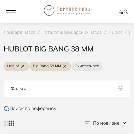
Ломбард часов
/
Каталог швейцарских часов
/
Hublot
/
Bi
HUBLOT BIG BANG 38 MM
Hublot
Big Bang 38 MM
Очистить всё
Фильтр
Поиск по референсу
По новизне