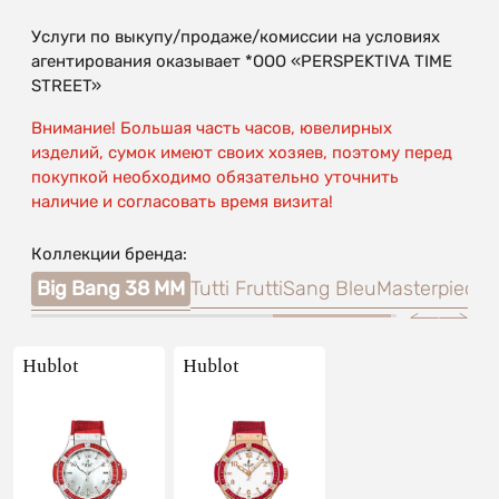
Услуги по выкупу/продаже/комиссии на условиях
агентирования оказывает *OOO «PERSPEKTIVA TIME
STREET»
Внимание! Большая часть часов, ювелирных
изделий, сумок имеют своих хозяев, поэтому перед
покупкой необходимо обязательно уточнить
наличие и согласовать время визита!
Коллекции бренда:
King
Big Bang 38 MM
Tutti Frutti
Sang Bleu
Masterpiece
Hublot
Hublot