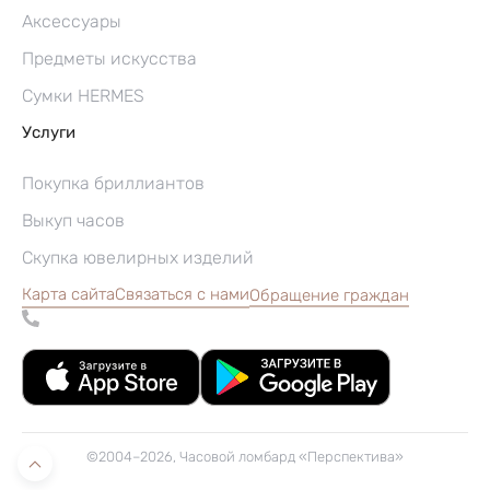
Аксессуары
Предметы искусства
Сумки HERMES
Услуги
Покупка бриллиантов
Выкуп часов
Скупка ювелирных изделий
Карта сайта
Связаться с нами
Обращение граждан
©2004–2026, Часовой ломбард «Перспектива»