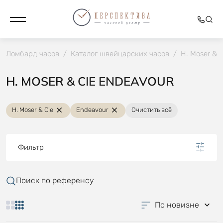
Ломбард часов
/
Каталог швейцарских часов
/
H. Moser & C
H. MOSER & CIE ENDEAVOUR
H. Moser & Cie
Endeavour
Очистить всё
Фильтр
Поиск по референсу
По новизне