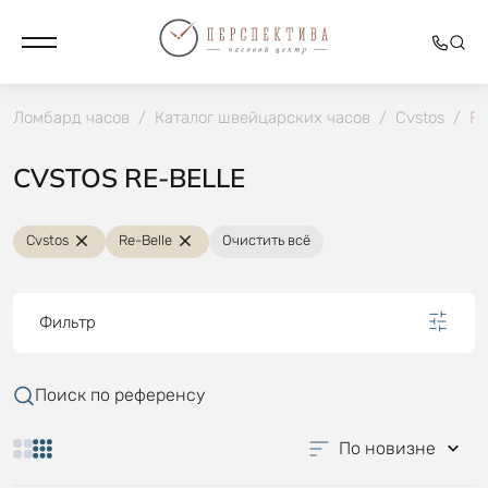
Ломбард часов
/
Каталог швейцарских часов
/
Cvstos
/
Re
CVSTOS RE-BELLE
Cvstos
Re-Belle
Очистить всё
Фильтр
Поиск по референсу
По новизне