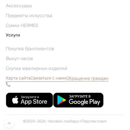
Аксессуары
Предметы искусства
Сумки HERMES
Услуги
Покупка бриллиантов
Выкуп часов
Скупка ювелирных изделий
Карта сайта
Связаться с нами
Обращение граждан
©2004–2026, Часовой ломбард «Перспектива»