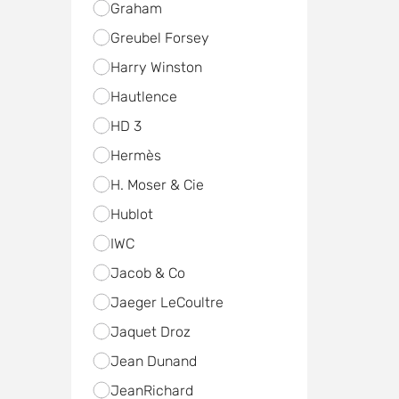
Graham
Greubel Forsey
Harry Winston
Hautlence
HD 3
Hermès
H. Moser & Cie
Hublot
IWC
Jacob & Co
Jaeger LeCoultre
Jaquet Droz
Jean Dunand
JeanRichard