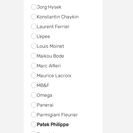
Jorg Hysek
Konstantin Chaykin
Laurent Ferrier
L'epee
Louis Moinet
Maikou Bode
Marc Alfieri
Maurice Lacroix
MB&F
Omega
Panerai
Parmigiani Fleurier
Patek Philippe