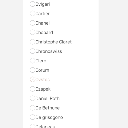
Bvlgari
Cartier
Chanel
Chopard
Christophe Claret
Chronoswiss
Clerc
Corum
Cvstos
Czapek
Daniel Roth
De Bethune
De grisogono
Delaneau