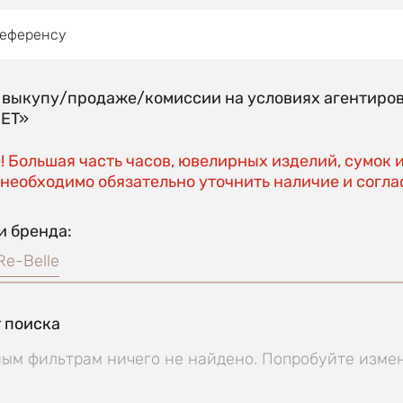
референсу
о выкупу/продаже/комиссии на условиях агентиро
EET»
 Большая часть часов, ювелирных изделий, сумок 
необходимо обязательно уточнить наличие и соглас
и бренда:
Re-Belle
 поиска
ым фильтрам ничего не найдено. Попробуйте изме