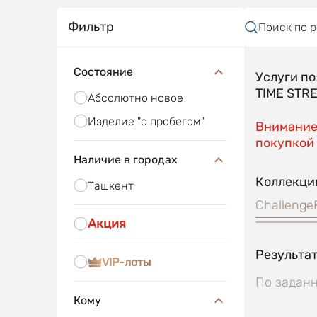
Фильтр
Поиск по 
Состояние
Услуги п
TIME STR
Абсолютно новое
Изделие "с пробегом"
Внимание!
покупкой 
Наличие в городах
Коллекци
Ташкент
Challenge
Акция
Результат
VIP-лоты
По заданн
Кому