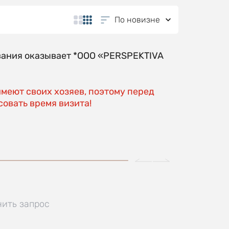
По новизне
вания оказывает *OOO «PERSPEKTIVA
имеют своих хозяев, поэтому перед
овать время визита!
нить запрос