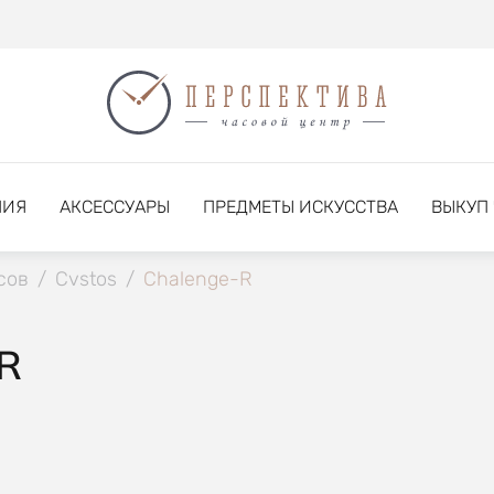
НИЯ
АКСЕССУАРЫ
ПРЕДМЕТЫ ИСКУССТВА
ВЫКУП
сов
/
Cvstos
/
Chalenge-R
R