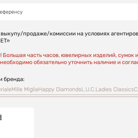
референсу
о выкупу/продаже/комиссии на условиях агентиро
EET»
 Большая часть часов, ювелирных изделий, сумок 
необходимо обязательно уточнить наличие и соглас
и бренда:
riale
Mille Miglia
Happy Diamonds
L.U.C.
Ladies Classics
C
d