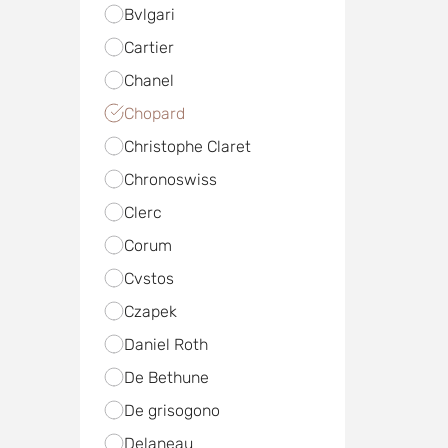
Bvlgari
Cartier
Chanel
Chopard
Christophe Claret
Chronoswiss
Clerc
Corum
Cvstos
Czapek
Daniel Roth
De Bethune
De grisogono
Delaneau