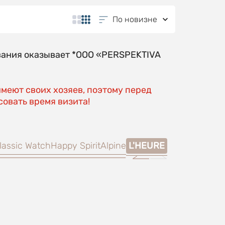
По новизне
вания оказывает *OOO «PERSPEKTIVA
имеют своих хозяев, поэтому перед
овать время визита!
lassic Watch
Happy Spirit
Alpine
L'HEURE