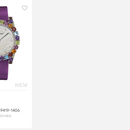
39419-1406
осква,