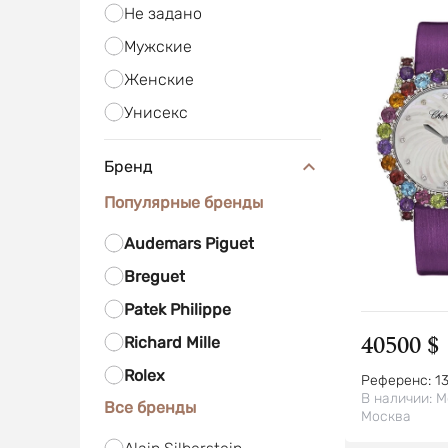
Не задано
Мужские
Женские
Унисекс
Бренд
Популярные бренды
Audemars Piguet
Breguet
Patek Philippe
40500 $
Richard Mille
Rolex
Референс:
1
В наличии:
М
Все бренды
Москва