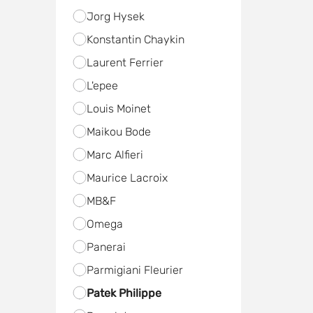
Jorg Hysek
Konstantin Chaykin
Laurent Ferrier
L'epee
Louis Moinet
Maikou Bode
Marc Alfieri
Maurice Lacroix
MB&F
Omega
Panerai
Parmigiani Fleurier
Patek Philippe