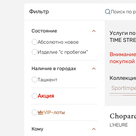
Фильтр
Поиск по 
Состояние
Услуги п
TIME STR
Абсолютно новое
Изделие "с пробегом"
Внимание!
покупкой 
Наличие в городах
Коллекци
Ташкент
Happy Sport
Impe
Акция
VIP-лоты
Chopar
L'HEURE
Кому