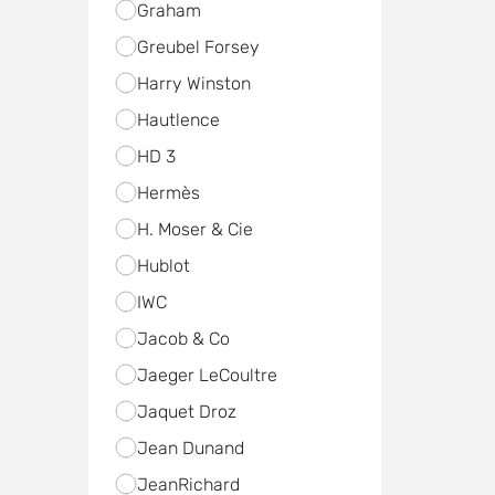
Graham
Greubel Forsey
Harry Winston
Hautlence
HD 3
Hermès
H. Moser & Cie
Hublot
IWC
Jacob & Co
Jaeger LeCoultre
Jaquet Droz
Jean Dunand
JeanRichard