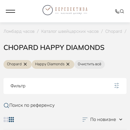
Ломбард часов
/
Каталог швейцарских часов
/
Chopard
/
CHOPARD HAPPY DIAMONDS
Chopard
Happy Diamonds
Очистить всё
Фильтр
Поиск по референсу
По новизне