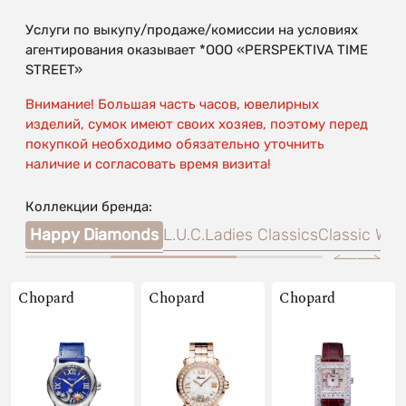
Услуги по выкупу/продаже/комиссии на условиях
агентирования оказывает *OOO «PERSPEKTIVA TIME
STREET»
Внимание! Большая часть часов, ювелирных
изделий, сумок имеют своих хозяев, поэтому перед
покупкой необходимо обязательно уточнить
наличие и согласовать время визита!
Коллекции бренда:
glia
Happy Diamonds
L.U.C.
Ladies Classics
Classic Wat
Chopard
Chopard
Chopard