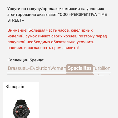
Услуги по выкупу/продаже/комиссии на условиях
агентирования оказывает *OOO «PERSPEKTIVA TIME
STREET»
Внимание! Большая часть часов, ювелирных
изделий, сумок имеют своих хозяев, поэтому перед
покупкой необходимо обязательно уточнить
наличие и согласовать время визита!
Коллекции бренда:
s
Le Brassus
L-Evolution
Women
Specialites
Turbillon
Blancpain