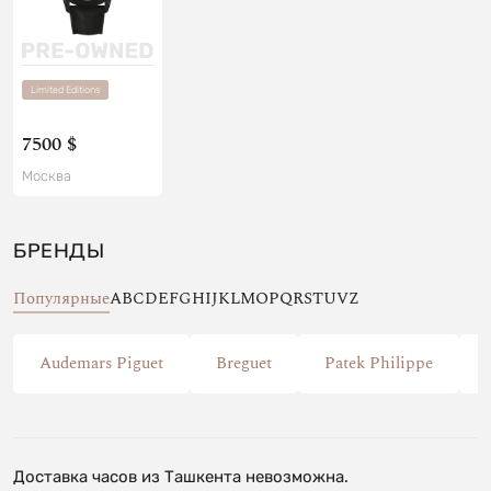
Limited Editions
7500 $
Москва
БРЕНДЫ
Популярные
A
B
C
D
E
F
G
H
I
J
K
L
M
O
P
Q
R
S
T
U
V
Z
Audemars Piguet
Breguet
Patek Philippe
Доставка часов из Ташкента невозможна.