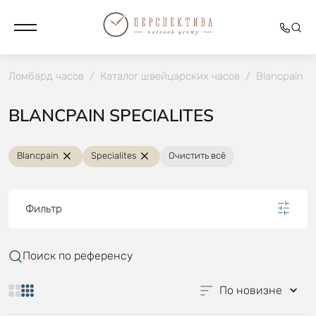
Ломбард часов
/
Каталог швейцарских часов
/
Blancpain
/
BLANCPAIN SPECIALITES
Blancpain
Specialites
Очистить всё
Фильтр
Поиск по референсу
По новизне