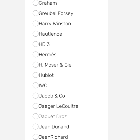
Graham
Greubel Forsey
Harry Winston
Hautlence
HD 3
Hermès
H. Moser & Cie
Hublot
IWC
Jacob & Co
Jaeger LeCoultre
Jaquet Droz
Jean Dunand
JeanRichard