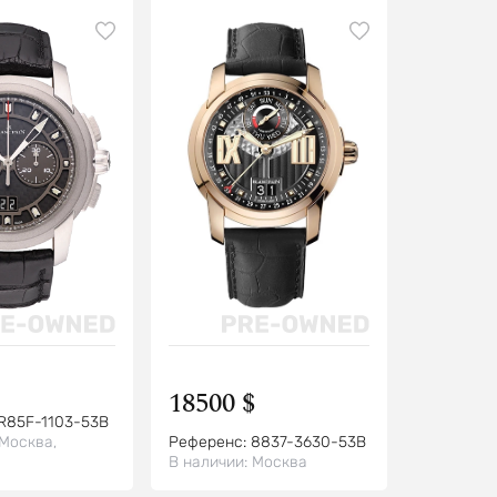
te
18500 $
R85F-1103-53B
Москва,
Референс:
8837-3630-53B
В наличии:
Москва