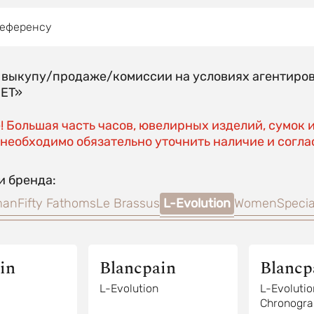
референсу
о выкупу/продаже/комиссии на условиях агентиро
EET»
 Большая часть часов, ювелирных изделий, сумок 
необходимо обязательно уточнить наличие и соглас
и бренда:
man
Fifty Fathoms
Le Brassus
L-Evolution
Women
Specia
in
Blancpain
Blancp
L-Evolution
L-Evolutio
Chronogra