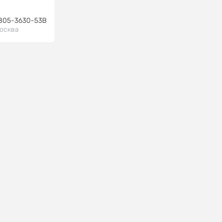
805-3630-53B
осква