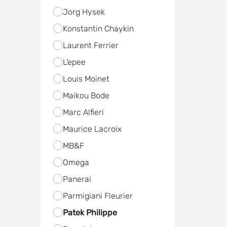
Jorg Hysek
Konstantin Chaykin
Laurent Ferrier
L'epee
Louis Moinet
Maikou Bode
Marc Alfieri
Maurice Lacroix
MB&F
Omega
Panerai
Parmigiani Fleurier
Patek Philippe