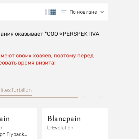
По новизне
вания оказывает *OOO «PERSPEKTIVA
имеют своих хозяев, поэтому перед
овать время визита!
lites
Turbillon
ain
Blancpain
n
L-Evolution
ph Flyback