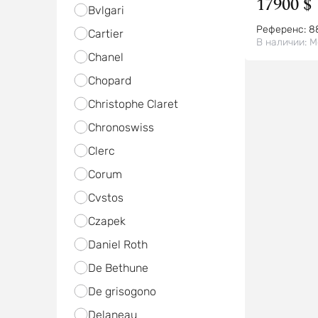
17900 $
Bvlgari
Референс:
8
Cartier
В наличии:
М
Chanel
Chopard
Christophe Claret
Chronoswiss
Clerc
Corum
Cvstos
Czapek
Daniel Roth
De Bethune
De grisogono
Delaneau