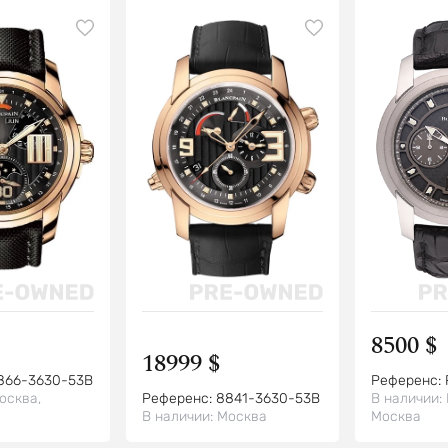
Grande Da
8500 $
18999 $
866-3630-53B
Референс:
осква,
Референс:
8841-3630-53B
В наличии:
В наличии:
Москва
Москва