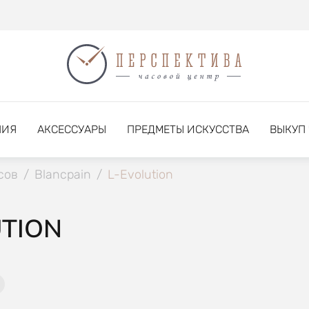
НИЯ
АКСЕССУАРЫ
ПРЕДМЕТЫ ИСКУССТВА
ВЫКУП
сов
/
Blancpain
/
L-Evolution
UTION