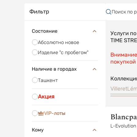
Фильтр
Поиск по 
Состояние
Услуги п
TIME STR
Абсолютно новое
Изделие "с пробегом"
Внимание!
покупкой 
Наличие в городах
Коллекци
Ташкент
Villeret
Lé
Акция
VIP-лоты
Blancpa
L-Evolution
Кому