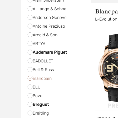
Alain Silberstein
A. Lange & Sohne
Blancpa
Andersen Geneve
L-Evolution
Antoine Preziuso
Arnold & Son
ARTYA
Audemars Piguet
BADOLLET
Bell & Ross
Blancpain
BLU
Bovet
Breguet
Breitling