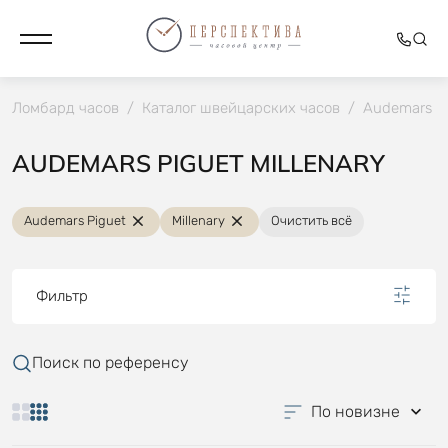
Ломбард часов
/
Каталог швейцарских часов
/
Audemars P
AUDEMARS PIGUET MILLENARY
Audemars Piguet
Millenary
Очистить всё
Фильтр
Поиск по референсу
По новизне