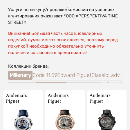
Услуги по выкупу/продаже/комиссии на условиях
агентирования оказывает *OOO «PERSPEKTIVA TIME
STREET»
Внимание! Большая часть часов, ювелирных
изделий, сумок имеют своих хозяев, поэтому перед
покупкой необходимо обязательно уточнить
наличие и согласовать время визита!
Коллекции бренда:
ars
Millenary
Code 11.59
Edward Piguet
Classic
Lady Roy
Audemars
Audemars
Audemars
Piguet
Piguet
Piguet