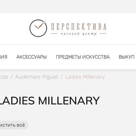
НИЯ
АКСЕССУАРЫ
ПРЕДМЕТЫ ИСКУССТВА
ВЫКУП
сов
/
Audemars Piguet
/
Ladies Millenary
LADIES MILLENARY
истить всё