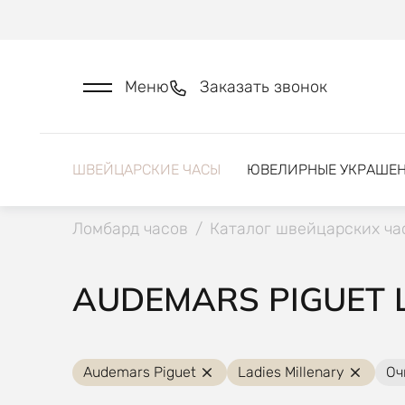
Меню
Заказать звонок
ШВЕЙЦАРСКИЕ ЧАСЫ
ЮВЕЛИРНЫЕ УКРАШЕ
Ломбард часов
/
Каталог швейцарских ча
AUDEMARS PIGUET 
Audemars Piguet
Ladies Millenary
Оч