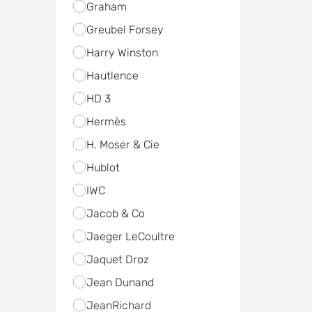
Graham
Greubel Forsey
Harry Winston
Hautlence
HD 3
Hermès
H. Moser & Cie
Hublot
IWC
Jacob & Co
Jaeger LeCoultre
Jaquet Droz
Jean Dunand
JeanRichard