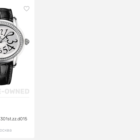
301st.zz.d015
осква