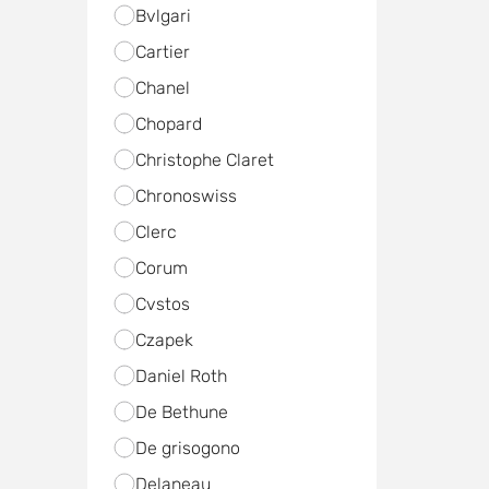
Bvlgari
Cartier
Chanel
Chopard
Christophe Claret
Chronoswiss
Clerc
Corum
Cvstos
Czapek
Daniel Roth
De Bethune
De grisogono
Delaneau