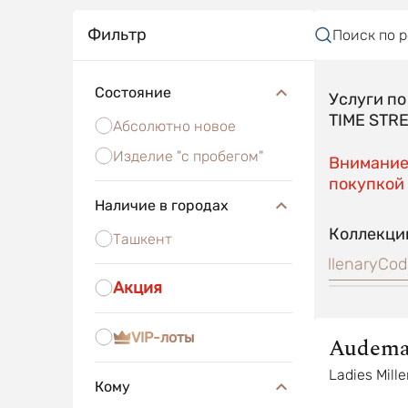
Фильтр
Поиск по 
Состояние
Услуги п
TIME STR
Абсолютно новое
Изделие "с пробегом"
Внимание!
покупкой 
Наличие в городах
Коллекци
Ташкент
al Oak
Royal Oak Offshore
Jules Audemars
Millenary
Cod
Акция
VIP-лоты
Audema
Piguet
Ladies Mill
Кому