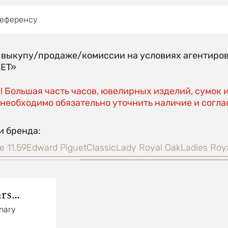
референсу
о выкупу/продаже/комиссии на условиях агентиро
EET»
 Большая часть часов, ювелирных изделий, сумок 
необходимо обязательно уточнить наличие и соглас
и бренда:
e 11.59
Edward Piguet
Classic
Lady Royal Oak
Ladies Roy
rs
enary