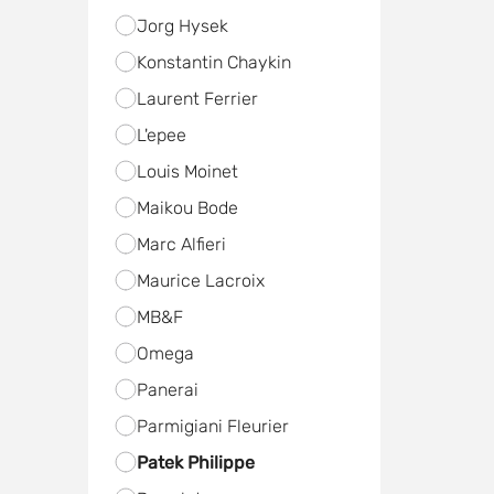
Jorg Hysek
Konstantin Chaykin
Laurent Ferrier
L'epee
Louis Moinet
Maikou Bode
Marc Alfieri
Maurice Lacroix
MB&F
Omega
Panerai
Parmigiani Fleurier
Patek Philippe