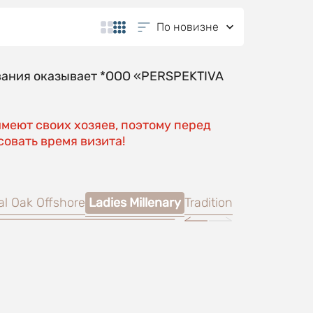
По новизне
вания оказывает *OOO «PERSPEKTIVA
имеют своих хозяев, поэтому перед
овать время визита!
al Oak Offshore
Ladies Millenary
Tradition