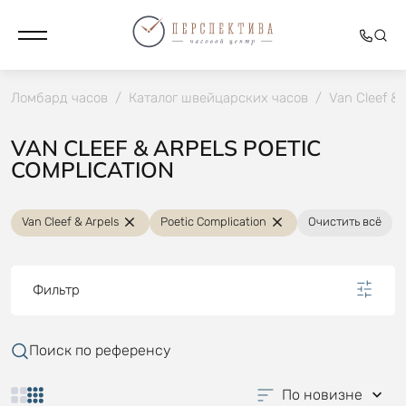
Ломбард часов
/
Каталог швейцарских часов
/
Van Cleef & 
VAN CLEEF & ARPELS POETIC
COMPLICATION
Van Cleef & Arpels
Poetic Complication
Очистить всё
Фильтр
Поиск по референсу
По новизне