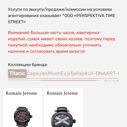
Услуги по выкупу/продаже/комиссии на условиях
агентирования оказывает *OOO «PERSPEKTIVA TIME
STREET»
Внимание! Большая часть часов, ювелирных
изделий, сумок имеют своих хозяев, поэтому перед
покупкой необходимо обязательно уточнить
наличие и согласовать время визита!
Коллекции бренда:
DNA
Titanic
Capsules
Moon
Eyjafjallajokull-DNA
ART-DN
Romain Jerome
Romain Jerome