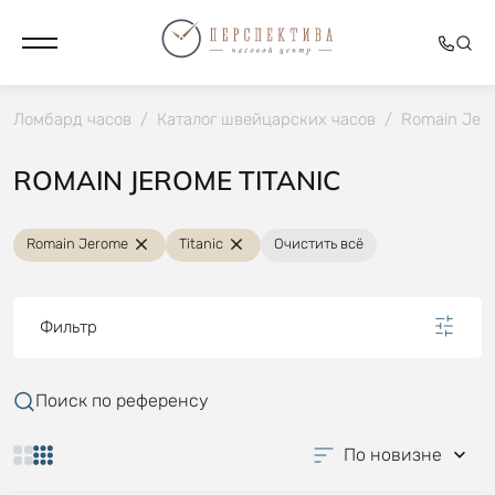
Ломбард часов
/
Каталог швейцарских часов
/
Romain Jer
ROMAIN JEROME TITANIC
Romain Jerome
Titanic
Очистить всё
Фильтр
Поиск по референсу
По новизне