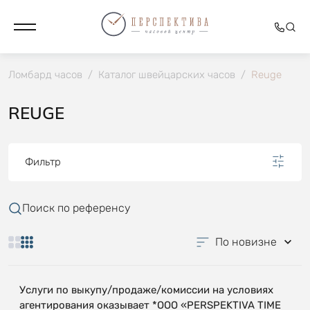
Ломбард часов
/
Каталог швейцарских часов
/
Reuge
REUGE
Фильтр
Поиск по референсу
По новизне
Услуги по выкупу/продаже/комиссии на условиях
агентирования оказывает *OOO «PERSPEKTIVA TIME