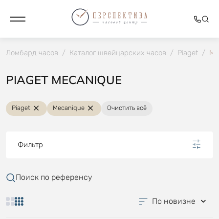
Ломбард часов
/
Каталог швейцарских часов
/
Piaget
/
Me
PIAGET MECANIQUE
Piaget
Mecanique
Очистить всё
Фильтр
Поиск по референсу
По новизне