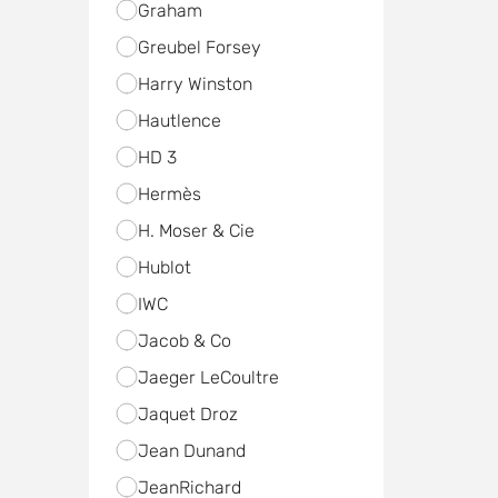
Graham
Greubel Forsey
Harry Winston
Hautlence
HD 3
Hermès
H. Moser & Cie
Hublot
IWC
Jacob & Co
Jaeger LeCoultre
Jaquet Droz
Jean Dunand
JeanRichard