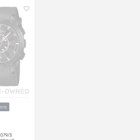
ions
1079/3