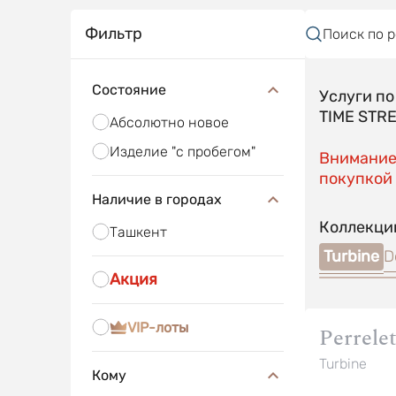
Фильтр
Поиск по 
Состояние
Услуги п
TIME STR
Абсолютно новое
Изделие "с пробегом"
Внимание!
покупкой 
Наличие в городах
Коллекци
Ташкент
Turbine
D
Акция
VIP-лоты
Perrele
Turbine
Кому