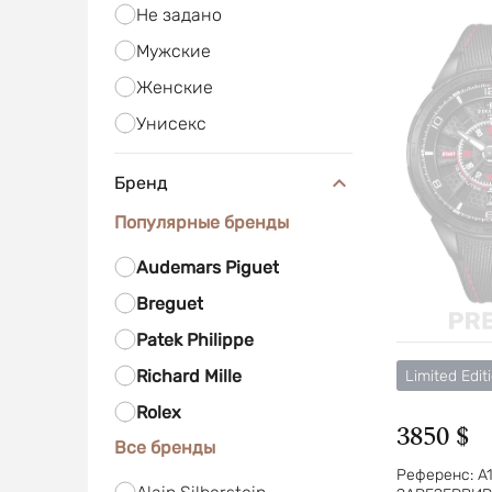
Не задано
Мужские
Женские
Унисекс
Бренд
Популярные бренды
Audemars Piguet
Breguet
Patek Philippe
Richard Mille
Limited Edit
Rolex
3850 $
Все бренды
Референс:
A