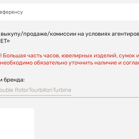
референсу
о выкупу/продаже/комиссии на условиях агентиро
EET»
 Большая часть часов, ювелирных изделий, сумок 
необходимо обязательно уточнить наличие и соглас
и бренда:
ouble Rotor
Tourbillon
Turbine
t