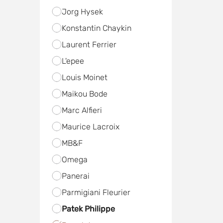
Jorg Hysek
Konstantin Chaykin
Laurent Ferrier
L'epee
Louis Moinet
Maikou Bode
Marc Alfieri
Maurice Lacroix
MB&F
Omega
Panerai
Parmigiani Fleurier
Patek Philippe