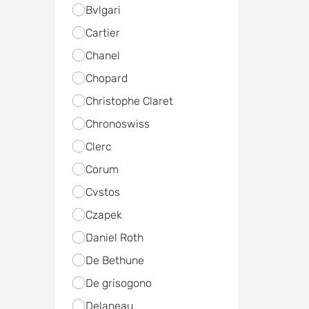
Bvlgari
Cartier
Chanel
Chopard
Christophe Claret
Chronoswiss
Clerc
Corum
Cvstos
Czapek
Daniel Roth
De Bethune
De grisogono
Delaneau