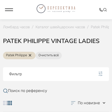
Ломбард часов
/
Каталог швейцарских часов
/
Patek Philip
PATEK PHILIPPE VINTAGE LADIES
Patek Philippe
Очистить всё
Фильтр
Поиск по референсу
По новизне