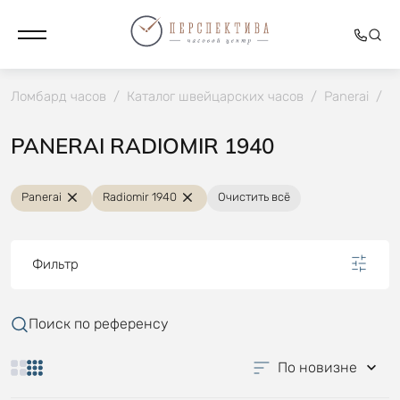
Ломбард часов
/
Каталог швейцарских часов
/
Panerai
/
R
PANERAI RADIOMIR 1940
Panerai
Radiomir 1940
Очистить всё
Фильтр
Поиск по референсу
По новизне