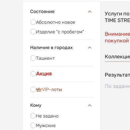
Состояние
Услуги п
TIME STR
Абсолютно новое
Изделие "с пробегом"
Внимание!
покупкой 
Наличие в городах
Коллекци
Ташкент
Акция
Результат
По заданн
VIP-лоты
Кому
Не задано
Мужские