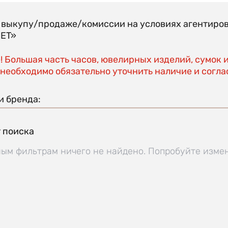
о выкупу/продаже/комиссии на условиях агентиро
EET»
 Большая часть часов, ювелирных изделий, сумок 
необходимо обязательно уточнить наличие и соглас
и бренда:
 поиска
ым фильтрам ничего не найдено. Попробуйте изме