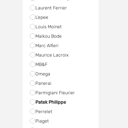
Laurent Ferrier
L'epee
Louis Moinet
Maikou Bode
Marc Alfieri
Maurice Lacroix
MB&F
Omega
Panerai
Parmigiani Fleurier
Patek Philippe
Perrelet
Piaget