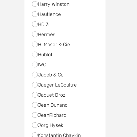
Harry Winston
Hautlence
HD 3
Hermès
H. Moser & Cie
Hublot
IWC
Jacob & Co
Jaeger LeCoultre
Jaquet Droz
Jean Dunand
JeanRichard
Jorg Hysek
Konstantin Chaykin