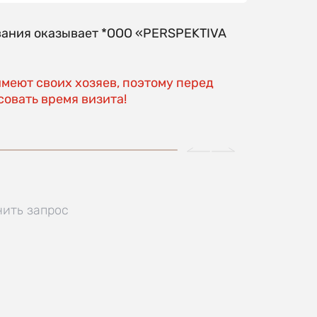
вания оказывает *OOO «PERSPEKTIVA
имеют своих хозяев, поэтому перед
овать время визита!
нить запрос