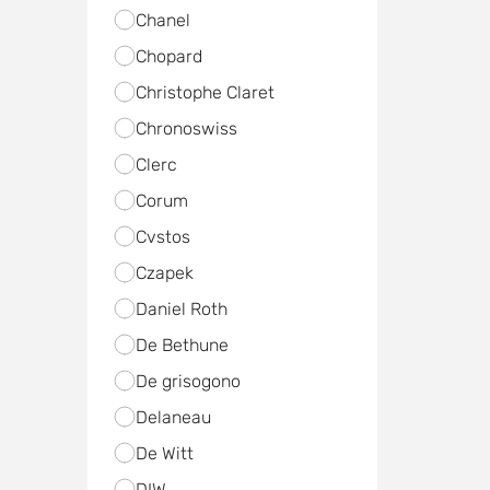
Chanel
Chopard
Christophe Claret
Chronoswiss
Clerc
Corum
Cvstos
Czapek
Daniel Roth
De Bethune
De grisogono
Delaneau
De Witt
DIW