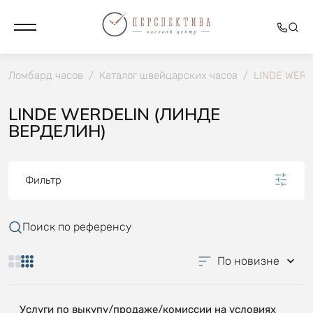
Ломбард часов
/
Каталог швейцарских часов
/
LINDE WERD
LINDE WERDELIN (ЛИНДЕ
ВЕРДЕЛИН)
Фильтр
Поиск по референсу
По новизне
Услуги по выкупу/продаже/комиссии на условиях