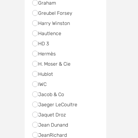
Graham
Greubel Forsey
Harry Winston
Hautlence
HD 3
Hermès
H. Moser & Cie
Hublot
IWC
Jacob & Co
Jaeger LeCoultre
Jaquet Droz
Jean Dunand
JeanRichard