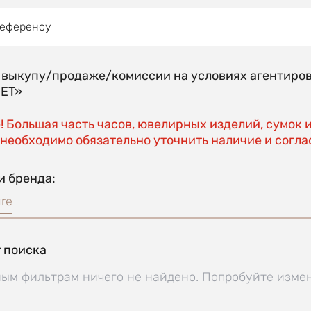
референсу
о выкупу/продаже/комиссии на условиях агентиро
EET»
 Большая часть часов, ювелирных изделий, сумок 
необходимо обязательно уточнить наличие и соглас
и бренда:
re
 поиска
ым фильтрам ничего не найдено. Попробуйте изме