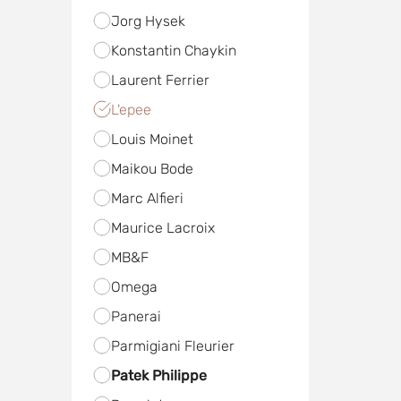
Jorg Hysek
Konstantin Chaykin
Laurent Ferrier
L'epee
Louis Moinet
Maikou Bode
Marc Alfieri
Maurice Lacroix
MB&F
Omega
Panerai
Parmigiani Fleurier
Patek Philippe