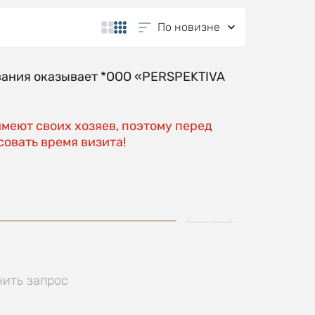
По новизне
вания оказывает *OOO «PERSPEKTIVA
имеют своих хозяев, поэтому перед
овать время визита!
нить запрос