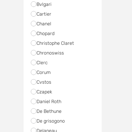
Bvlgari
Cartier
Chanel
Chopard
Christophe Claret
Chronoswiss
Clerc
Corum
Cvstos
Czapek
Daniel Roth
De Bethune
De grisogono
Delaneau