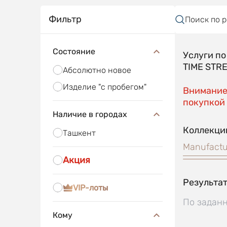
Фильтр
Поиск по 
Состояние
Услуги п
TIME STR
Абсолютно новое
Изделие "с пробегом"
Внимание!
покупкой 
Наличие в городах
Коллекци
Ташкент
Manufactu
Акция
Результат
VIP-лоты
По заданн
Кому