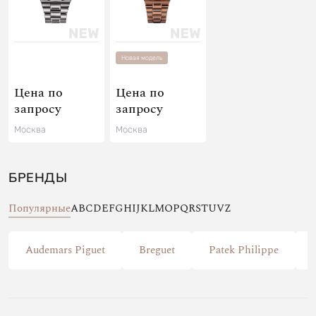
Новая модель
Цена по
Цена по
запросу
запросу
Москва
Москва
БРЕНДЫ
Популярные
A
B
C
D
E
F
G
H
I
J
K
L
M
O
P
Q
R
S
T
U
V
Z
Audemars Piguet
Breguet
Patek Philippe