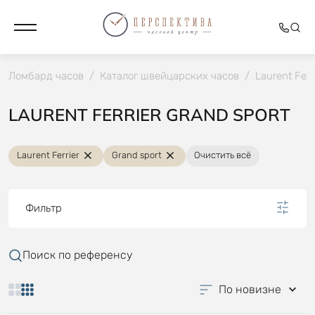
Ломбард часов
/
Каталог швейцарских часов
/
Laurent Ferr
LAURENT FERRIER GRAND SPORT
Laurent Ferrier
Grand sport
Очистить всё
Фильтр
Поиск по референсу
По новизне