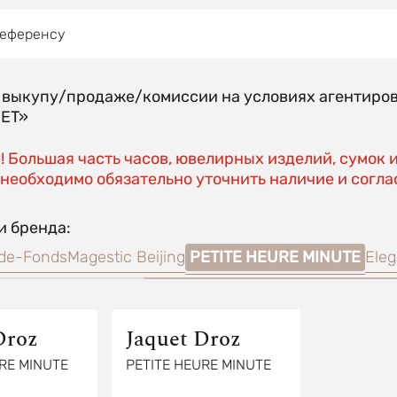
референсу
о выкупу/продаже/комиссии на условиях агентиро
EET»
 Большая часть часов, ювелирных изделий, сумок 
необходимо обязательно уточнить наличие и соглас
и бренда:
-de-Fonds
Magestic Beijing
PETITE HEURE MINUTE
Eleg
Droz
Jaquet Droz
RE MINUTE
PETITE HEURE MINUTE