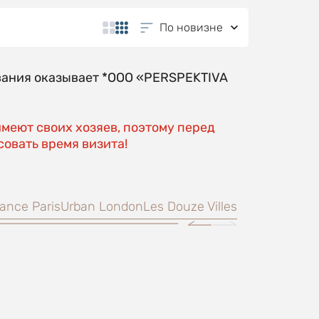
По новизне
вания оказывает *OOO «PERSPEKTIVA
имеют своих хозяев, поэтому перед
овать время визита!
ance Paris
Urban London
Les Douze Villes