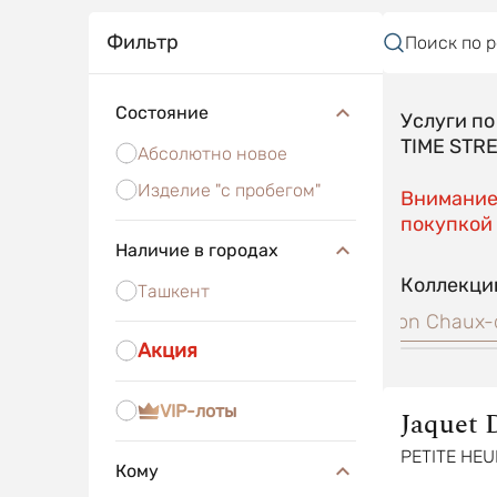
Фильтр
Поиск по 
Состояние
Услуги п
TIME STR
Абсолютно новое
Изделие "с пробегом"
Внимание!
покупкой 
Наличие в городах
Коллекци
Ташкент
DE SECONDE SW
Legend Geneva
Complication Chaux
Акция
VIP-лоты
Jaquet 
PETITE HEU
Кому