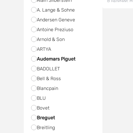
Alain Silberstein
В наличии:
М
A. Lange & Sohne
Andersen Geneve
Antoine Preziuso
Arnold & Son
ARTYA
Audemars Piguet
BADOLLET
Bell & Ross
Blancpain
BLU
Bovet
Breguet
Breitling