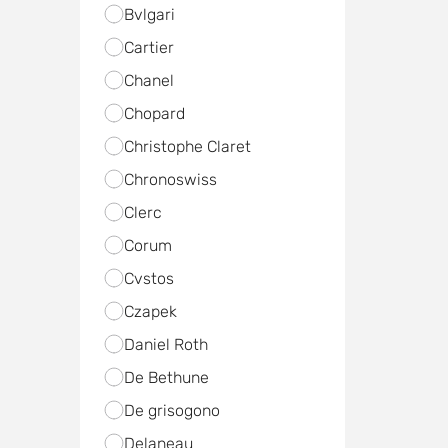
Bvlgari
Cartier
Chanel
Chopard
Christophe Claret
Chronoswiss
Clerc
Corum
Cvstos
Czapek
Daniel Roth
De Bethune
De grisogono
Delaneau