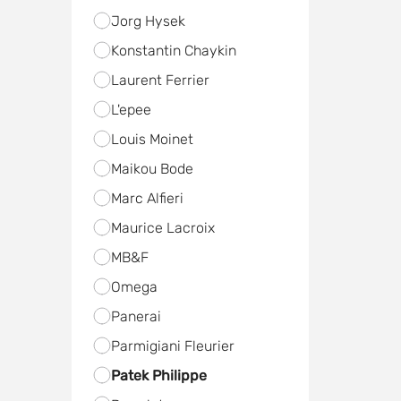
Jorg Hysek
Konstantin Chaykin
Laurent Ferrier
L'epee
Louis Moinet
Maikou Bode
Marc Alfieri
Maurice Lacroix
MB&F
Omega
Panerai
Parmigiani Fleurier
Patek Philippe