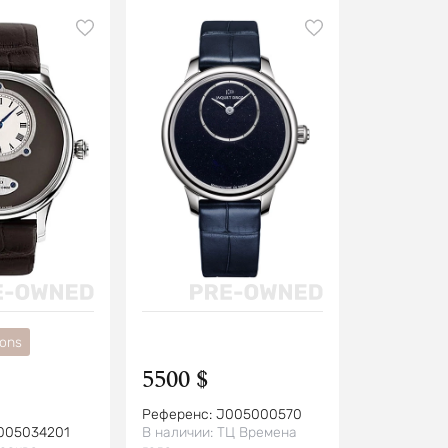
ions
5500 $
Референс:
J005000570
005034201
В наличии:
ТЦ Времена