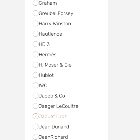
Graham
Greubel Forsey
Harry Winston
Hautlence
HD 3
Hermès
H. Moser & Cie
Hublot
IWC
Jacob & Co
Jaeger LeCoultre
Jaquet Droz
Jean Dunand
JeanRichard