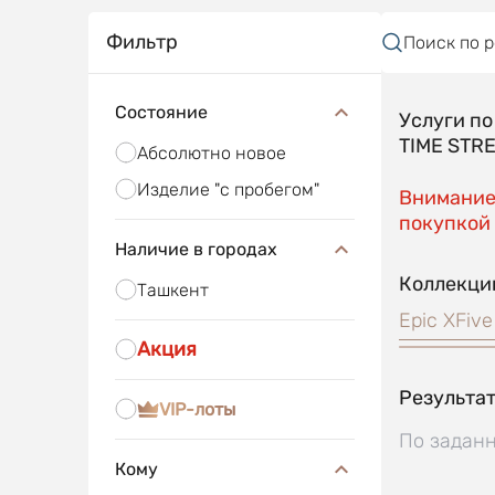
Фильтр
Поиск по 
Состояние
Услуги п
TIME STR
Абсолютно новое
Изделие "с пробегом"
Внимание!
покупкой 
Наличие в городах
Коллекци
Ташкент
Epic X
Five
Акция
Результат
VIP-лоты
По заданн
Кому