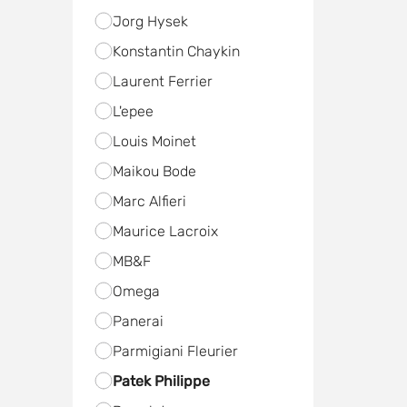
Jorg Hysek
Konstantin Chaykin
Laurent Ferrier
L'epee
Louis Moinet
Maikou Bode
Marc Alfieri
Maurice Lacroix
MB&F
Omega
Panerai
Parmigiani Fleurier
Patek Philippe