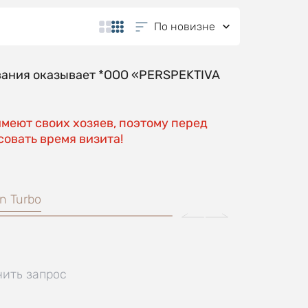
По новизне
вания оказывает *OOO «PERSPEKTIVA
имеют своих хозяев, поэтому перед
овать время визита!
n Turbo
нить запрос