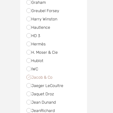
Graham
Greubel Forsey
Harry Winston
Hautlence
HD 3
Hermès
H. Moser & Cie
Hublot
IWC
Jacob & Co
Jaeger LeCoultre
Jaquet Droz
Jean Dunand
JeanRichard