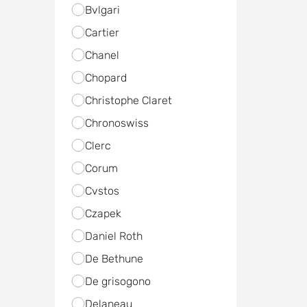
Bvlgari
Cartier
Chanel
Chopard
Christophe Claret
Chronoswiss
Clerc
Corum
Cvstos
Czapek
Daniel Roth
De Bethune
De grisogono
Delaneau