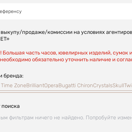
референсу
о выкупу/продаже/комиссии на условиях агентиро
EET»
 Большая часть часов, ювелирных изделий, сумок 
необходимо обязательно уточнить наличие и соглас
и бренда:
 Time Zone
Brilliant
Opera
Bugatti Chiron
Crystals
Skull
Twi
 поиска
ым фильтрам ничего не найдено. Попробуйте изме