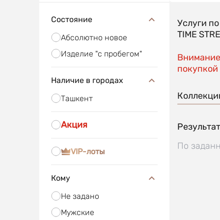
Состояние
Услуги п
TIME STR
Абсолютно новое
Изделие "с пробегом"
Внимание!
покупкой 
Наличие в городах
Коллекци
Ташкент
Акция
Результат
По заданн
VIP-лоты
Кому
Не задано
Мужские