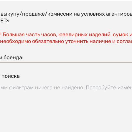
о выкупу/продаже/комиссии на условиях агентиро
EET»
 Большая часть часов, ювелирных изделий, сумок 
необходимо обязательно уточнить наличие и соглас
и бренда:
 поиска
ым фильтрам ничего не найдено. Попробуйте изме