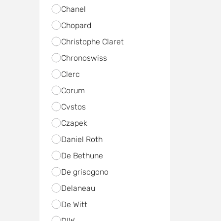
Chanel
Chopard
Christophe Claret
Chronoswiss
Clerc
Corum
Cvstos
Czapek
Daniel Roth
De Bethune
De grisogono
Delaneau
De Witt
DIW