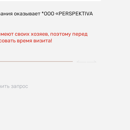
вания оказывает *OOO «PERSPEKTIVA
имеют своих хозяев, поэтому перед
овать время визита!
нить запрос