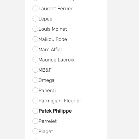
Laurent Ferrier
L'epee
Louis Moinet
Maikou Bode
Marc Alfieri
Maurice Lacroix
MB&F
Omega
Panerai
Parmigiani Fleurier
Patek Philippe
Perrelet
Piaget