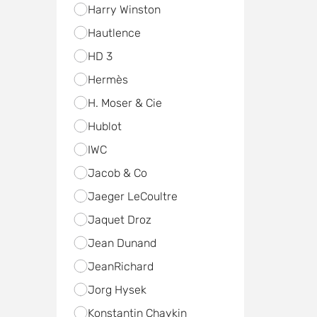
Harry Winston
Hautlence
HD 3
Hermès
H. Moser & Cie
Hublot
IWC
Jacob & Co
Jaeger LeCoultre
Jaquet Droz
Jean Dunand
JeanRichard
Jorg Hysek
Konstantin Chaykin