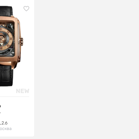
о
у
L2.6
осква