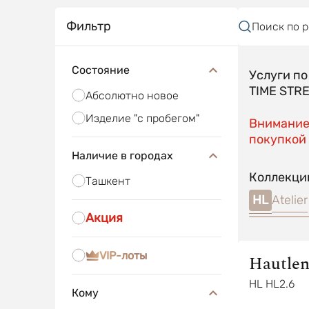
Фильтр
Поиск по 
Состояние
Услуги п
TIME STR
Абсолютно новое
Изделие "с пробегом"
Внимание!
покупкой 
Наличие в городах
Коллекци
Ташкент
HL
Atelier
Акция
VIP-лоты
Hautlen
HL HL2.6
Кому