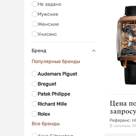
Не задано
Мужские
Женские
Унисекс
Бренд
Популярные бренды
Audemars Piguet
Breguet
Patek Philippe
Цена п
Richard Mille
запрос
Rolex
Референс:
H
Все бренды
В наличии:
М