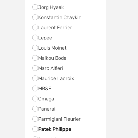
Jorg Hysek
Konstantin Chaykin
Laurent Ferrier
L'epee
Louis Moinet
Maikou Bode
Marc Alfieri
Maurice Lacroix
MB&F
Omega
Panerai
Parmigiani Fleurier
Patek Philippe