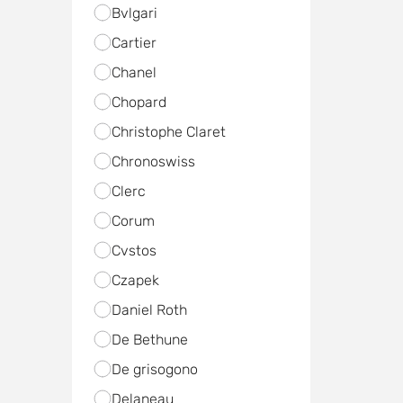
Bvlgari
Cartier
Chanel
Chopard
Christophe Claret
Chronoswiss
Clerc
Corum
Cvstos
Czapek
Daniel Roth
De Bethune
De grisogono
Delaneau