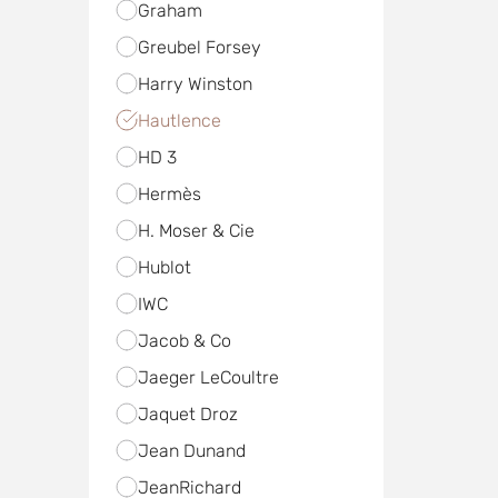
Graham
Greubel Forsey
Harry Winston
Hautlence
HD 3
Hermès
H. Moser & Cie
Hublot
IWC
Jacob & Co
Jaeger LeCoultre
Jaquet Droz
Jean Dunand
JeanRichard