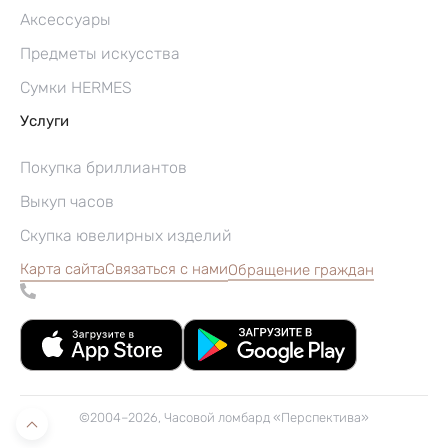
Аксессуары
Предметы искусства
Сумки HERMES
Услуги
Покупка бриллиантов
Выкуп часов
Скупка ювелирных изделий
Карта сайта
Связаться с нами
Обращение граждан
©2004–2026, Часовой ломбард «Перспектива»