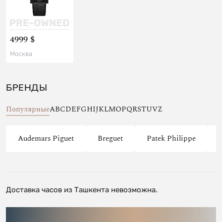
4999 $
Москва
БРЕНДЫ
Популярные
A
B
C
D
E
F
G
H
I
J
K
L
M
O
P
Q
R
S
T
U
V
Z
Audemars Piguet
Breguet
Patek Philippe
Доставка часов из Ташкента невозможна.