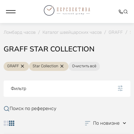
Ломбард часов
/
Каталог швейцарских часов
/
GRAFF
/
St
GRAFF STAR COLLECTION
GRAFF
Star Collection
Очистить всё
Фильтр
Поиск по референсу
По новизне