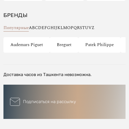
БРЕНДЫ
Популярные
A
B
C
D
E
F
G
H
I
J
K
L
M
O
P
Q
R
S
T
U
V
Z
Audemars Piguet
Breguet
Patek Philippe
Доставка часов из Ташкента невозможна.
Подписаться на рассылку