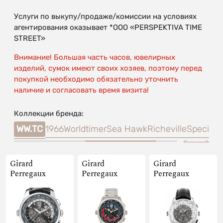
Услуги по выкупу/продаже/комиссии на условиях
агентирования оказывает *OOO «PERSPEKTIVA TIME
STREET»
Внимание! Большая часть часов, ювелирных
изделий, сумок имеют своих хозяев, поэтому перед
покупкой необходимо обязательно уточнить
наличие и согласовать время визита!
Коллекции бренда:
eato
WW.TC
1966
Worldtimer
Sea Hawk
Richeville
Special 
Girard
Girard
Girard
Perregaux
Perregaux
Perregaux