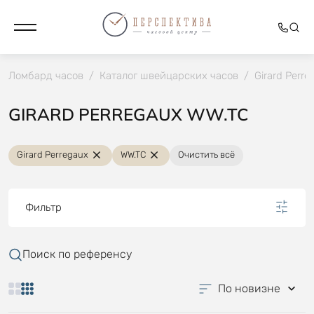
Ломбард часов
/
Каталог швейцарских часов
/
Girard Perre
GIRARD PERREGAUX WW.TC
Girard Perregaux
WW.TC
Очистить всё
Фильтр
Поиск по референсу
По новизне