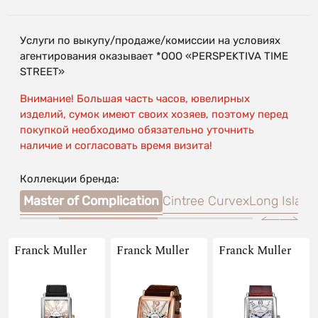
Услуги по выкупу/продаже/комиссии на условиях
агентирования оказывает *OOO «PERSPEKTIVA TIME
STREET»
Внимание! Большая часть часов, ювелирных
изделий, сумок имеют своих хозяев, поэтому перед
покупкой необходимо обязательно уточнить
наличие и согласовать время визита!
Коллекции бренда:
ical
Master of Complication
Cintree Curvex
Long Island
Franck Muller
Franck Muller
Franck Muller