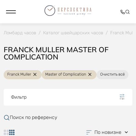
Ломбард часов
/
Каталог швейцарских часов
/
Franck Mulle
FRANCK MULLER MASTER OF
COMPLICATION
Franck Muller
Master of Complication
Очистить всё
Фильтр
Поиск по референсу
По новизне