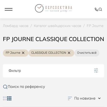
Ломбард часов
/
Каталог швейцарских часов
/
FP Journe
/
FP JOURNE CLASSIQUE COLLECTION
FP Journe
CLASSIQUE COLLECTION
Очистить всё
Фильтр
Поиск по референсу
По новизне