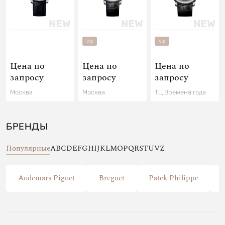
Vip
Vip
Цена по
Цена по
Цена по
запросу
запросу
запросу
Москва
Москва
ТЦ Времена года
БРЕНДЫ
Популярные
A
B
C
D
E
F
G
H
I
J
K
L
M
O
P
Q
R
S
T
U
V
Z
Audemars Piguet
Breguet
Patek Philippe