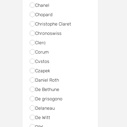
Chanel
Chopard
Christophe Claret
Chronoswiss
Clerc
Corum
Cvstos
Czapek
Daniel Roth
De Bethune
De grisogono
Delaneau
De Witt
DIW