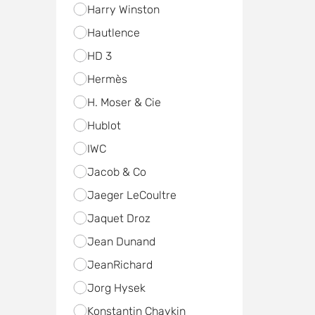
Harry Winston
Hautlence
HD 3
Hermès
H. Moser & Cie
Hublot
IWC
Jacob & Co
Jaeger LeCoultre
Jaquet Droz
Jean Dunand
JeanRichard
Jorg Hysek
Konstantin Chaykin