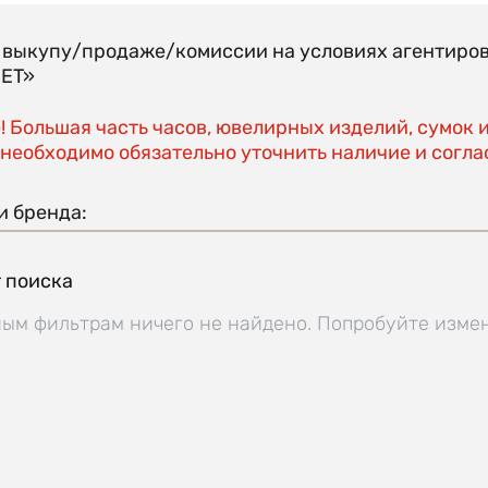
о выкупу/продаже/комиссии на условиях агентиро
EET»
 Большая часть часов, ювелирных изделий, сумок 
необходимо обязательно уточнить наличие и соглас
и бренда:
 поиска
ым фильтрам ничего не найдено. Попробуйте изме