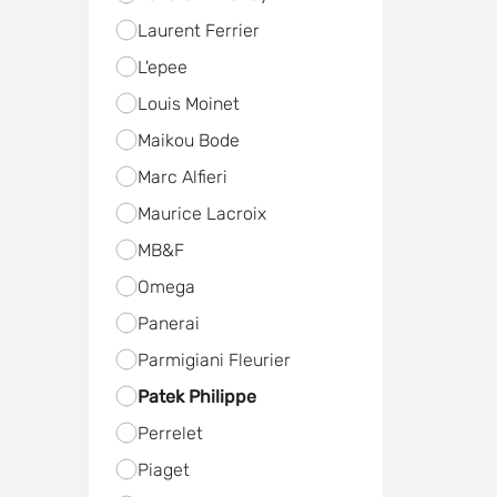
Laurent Ferrier
L'epee
Louis Moinet
Maikou Bode
Marc Alfieri
Maurice Lacroix
MB&F
Omega
Panerai
Parmigiani Fleurier
Patek Philippe
Perrelet
Piaget