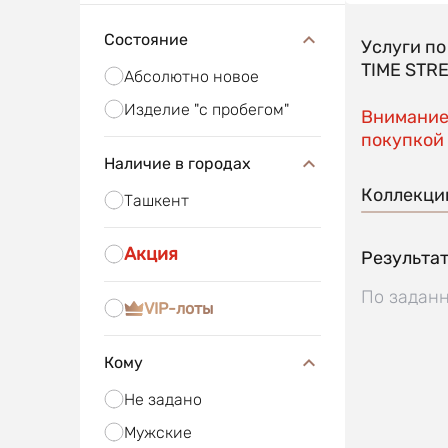
Состояние
Услуги п
TIME STR
Абсолютно новое
Изделие "с пробегом"
Внимание!
покупкой 
Наличие в городах
Коллекци
Ташкент
Акция
Результат
По заданн
VIP-лоты
Кому
Не задано
Мужские