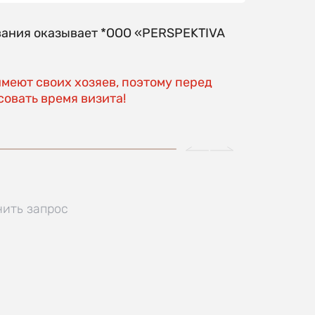
вания оказывает *OOO «PERSPEKTIVA
имеют своих хозяев, поэтому перед
овать время визита!
нить запрос