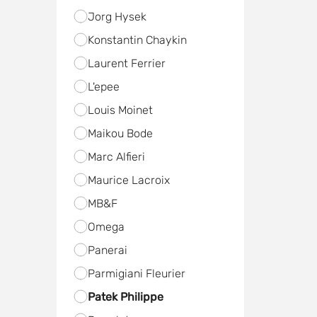
Jorg Hysek
Konstantin Chaykin
Laurent Ferrier
L'epee
Louis Moinet
Maikou Bode
Marc Alfieri
Maurice Lacroix
MB&F
Omega
Panerai
Parmigiani Fleurier
Patek Philippe