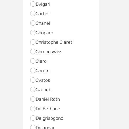
Bvlgari
Cartier
Chanel
Chopard
Christophe Claret
Chronoswiss
Clerc
Corum
Cvstos
Czapek
Daniel Roth
De Bethune
De grisogono
Delaneau