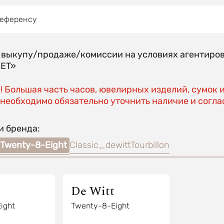
референсу
о выкупу/продаже/комиссии на условиях агентиро
EET»
 Большая часть часов, ювелирных изделий, сумок 
необходимо обязательно уточнить наличие и соглас
и бренда:
Twenty-8-Eight
Classic_dewitt
Tourbillon
De Witt
ight
Twenty-8-Eight