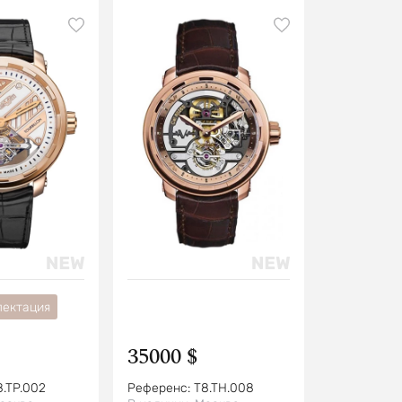
лектация
35000 $
8.TP.002
Референс:
T8.TH.008