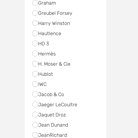
Graham
Greubel Forsey
Harry Winston
Hautlence
HD 3
Hermès
H. Moser & Cie
Hublot
IWC
Jacob & Co
Jaeger LeCoultre
Jaquet Droz
Jean Dunand
JeanRichard