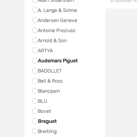
Alain Silberstein
В наличии:
М
A. Lange & Sohne
Andersen Geneve
Antoine Preziuso
Arnold & Son
ARTYA
Audemars Piguet
BADOLLET
Bell & Ross
Blancpain
BLU
Bovet
Breguet
Breitling