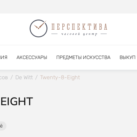
НИЯ
АКСЕССУАРЫ
ПРЕДМЕТЫ ИСКУССТВА
ВЫКУП
сов
/
De Witt
/
Twenty-8-Eight
EIGHT
ё