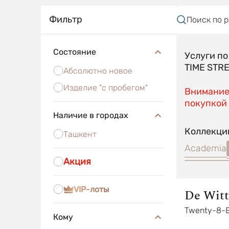
Фильтр
Поиск по 
Состояние
Услуги п
TIME STR
Абсолютно новое
Изделие "с пробегом"
Внимание!
покупкой 
Наличие в городах
Коллекци
Ташкент
Academia
Акция
VIP-лоты
De Witt
Twenty-8-E
Кому