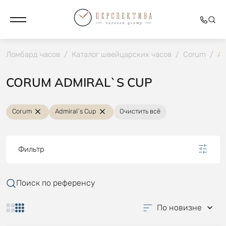
Ломбард часов
/
Каталог швейцарских часов
/
Corum
/
Ad
CORUM ADMIRAL`S CUP
Corum
Admiral`s Cup
Очистить всё
Фильтр
Поиск по референсу
По новизне