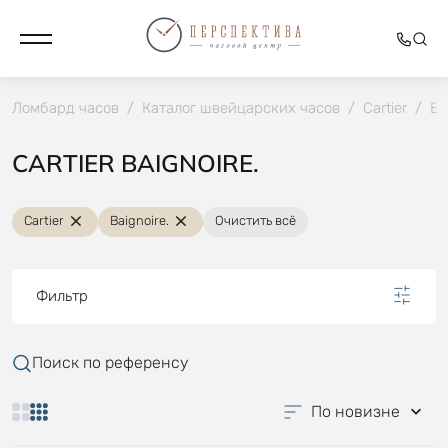
Ломбард часов
/
Каталог швейцарских часов
/
Cartier
/
Ba
CARTIER BAIGNOIRE.
Cartier
Baignoire.
Очистить всё
Фильтр
Поиск по референсу
По новизне