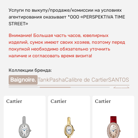
Услуги по выкупу/продаже/комиссии на условиях
агентирования оказывает *OOO «PERSPEKTIVA TIME
STREET»
Внимание! Большая часть часов, ювелирных
изделий, сумок имеют своих хозяев, поэтому перед
покупкой необходимо обязательно уточнить
наличие и согласовать время визита!
Коллекции бренда:
tier
Baignoire.
Tank
Pasha
Calibre de Cartier
SANTOS-D
Cartier
Cartier
Cartier