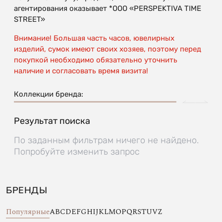
агентирования оказывает *OOO «PERSPEKTIVA TIME
STREET»
Внимание! Большая часть часов, ювелирных
изделий, сумок имеют своих хозяев, поэтому перед
покупкой необходимо обязательно уточнить
наличие и согласовать время визита!
Коллекции бренда:
Результат поиска
По заданным фильтрам ничего не найдено.
Попробуйте изменить запрос
БРЕНДЫ
Популярные
A
B
C
D
E
F
G
H
I
J
K
L
M
O
P
Q
R
S
T
U
V
Z