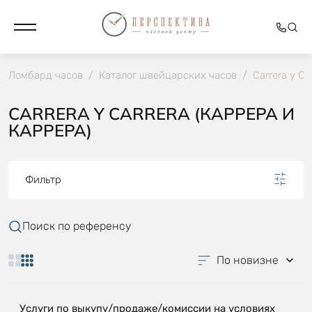
Ломбард часов
/
Каталог швейцарских часов
/
Carrera y Ca
CARRERA Y CARRERA (КАРРЕРА И
КАРРЕРА)
Фильтр
Поиск по референсу
По новизне
Услуги по выкупу/продаже/комиссии на условиях