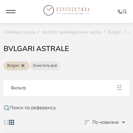
Ломбард часов
/
Каталог швейцарских часов
/
Bvlgari
/
As
BVLGARI ASTRALE
Bvlgari
Очистить всё
Фильтр
Поиск по референсу
По новизне