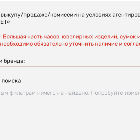
о выкупу/продаже/комиссии на условиях агентиро
EET»
 Большая часть часов, ювелирных изделий, сумок 
необходимо обязательно уточнить наличие и соглас
и бренда:
 поиска
ым фильтрам ничего не найдено. Попробуйте изме