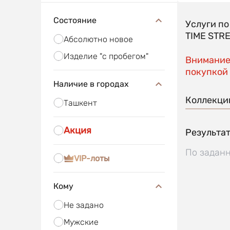
Состояние
Услуги п
TIME STR
Абсолютно новое
Изделие "с пробегом"
Внимание!
покупкой 
Наличие в городах
Коллекци
Ташкент
Акция
Результат
По заданн
VIP-лоты
Кому
Не задано
Мужские