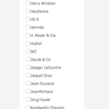
Harry Winston
Hautlence
HD 3
Hermès
H. Moser & Cie
Hublot
IWC
Jacob & Co
Jaeger LeCoultre
Jaquet Droz
Jean Dunand
JeanRichard
Jorg Hysek
Konstantin Chaykin