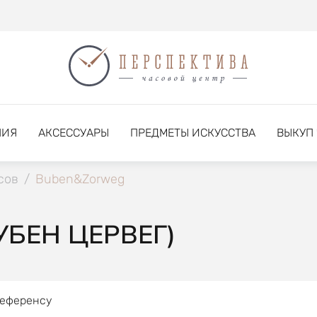
НИЯ
АКСЕССУАРЫ
ПРЕДМЕТЫ ИСКУССТВА
ВЫКУП
сов
/
Buben&Zorweg
БЕН ЦЕРВЕГ)
референсу