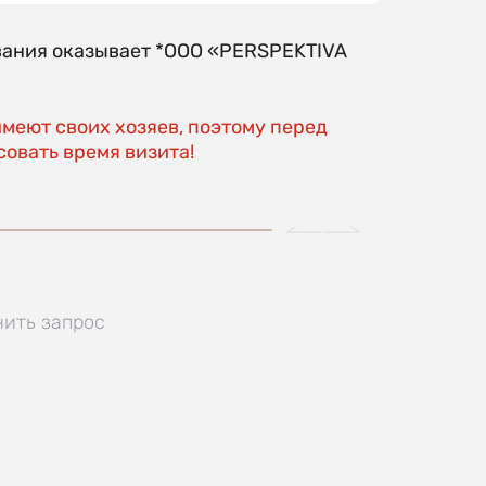
вания оказывает *OOO «PERSPEKTIVA
имеют своих хозяев, поэтому перед
овать время визита!
нить запрос