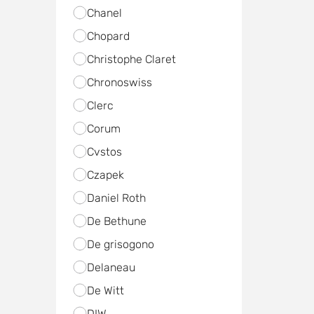
Chanel
Chopard
Christophe Claret
Chronoswiss
Clerc
Corum
Cvstos
Czapek
Daniel Roth
De Bethune
De grisogono
Delaneau
De Witt
DIW