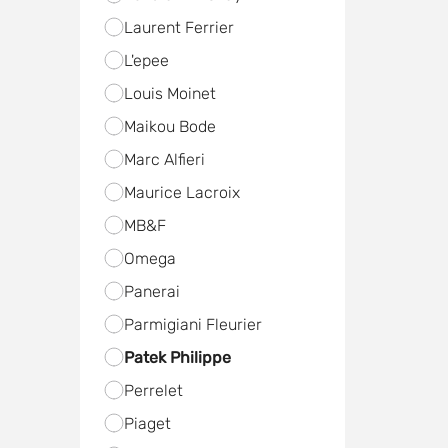
Laurent Ferrier
L'epee
Louis Moinet
Maikou Bode
Marc Alfieri
Maurice Lacroix
MB&F
Omega
Panerai
Parmigiani Fleurier
Patek Philippe
Perrelet
Piaget