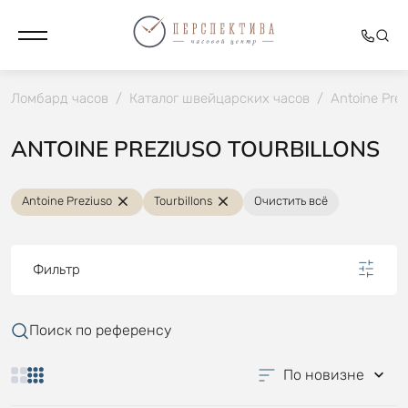
Ломбард часов
/
Каталог швейцарских часов
/
Antoine Prez
ANTOINE PREZIUSO TOURBILLONS
Antoine Preziuso
Tourbillons
Очистить всё
Фильтр
Поиск по референсу
По новизне