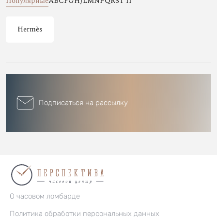
Популярные
A
B
C
F
G
H
J
L
M
N
P
Q
R
S
T
П
Hermès
Подписаться на рассылку
О часовом ломбарде
Политика обработки персональных данных