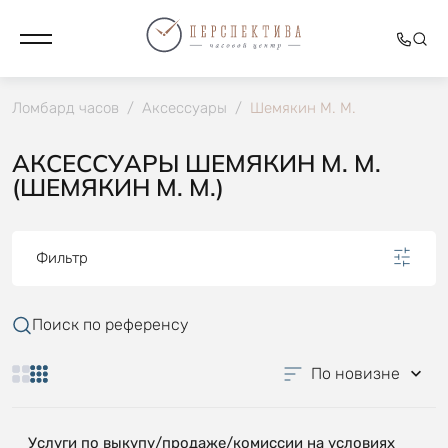
Ломбард часов
/
Аксессуары
/
Шемякин М. М.
АКСЕССУАРЫ ШЕМЯКИН М. М.
(ШЕМЯКИН М. М.)
Фильтр
Поиск по референсу
По новизне
Услуги по выкупу/продаже/комиссии на условиях