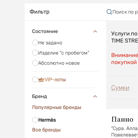
Фильтр
Поиск по 
Состояние
Услуги п
TIME STR
Не задано
Изделие "с пробегом"
Внимание!
покупкой 
Абсолютно новое
VIP-лоты
Сумки
Бренд
Популярные бренды
Панно
Hermès
"Сура. Алла
Все бренды
Повелевает