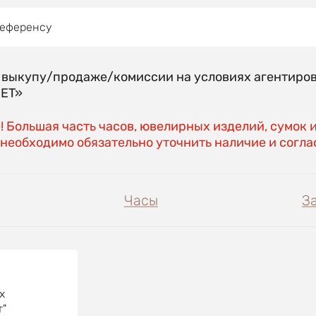
референсу
о выкупу/продаже/комиссии на условиях агентиро
EET»
 Большая часть часов, ювелирных изделий, сумок 
необходимо обязательно уточнить наличие и соглас
Часы
З
х
"