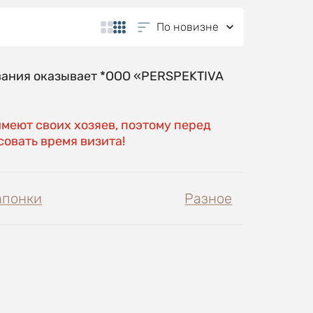
По новизне
вания оказывает *OOO «PERSPEKTIVA
имеют своих хозяев, поэтому перед
овать время визита!
апонки
Разное