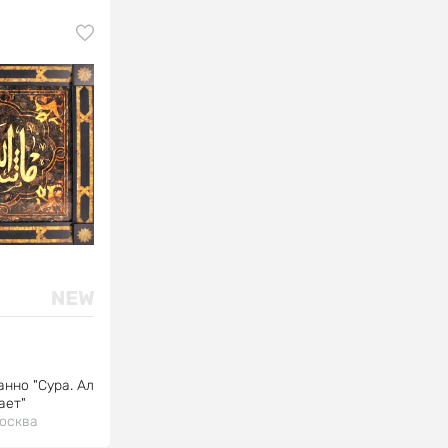
анно "Сура. Ал
ает"
осква