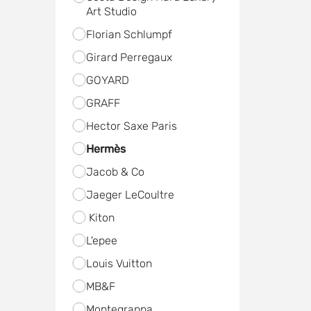
Art Studio
Florian Schlumpf
Girard Perregaux
GOYARD
GRAFF
Hector Saxe Paris
Hermès
Jacob & Co
Jaeger LeCoultre
Kiton
L'epee
Louis Vuitton
MB&F
Mоntegrappa