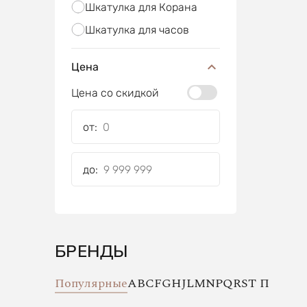
Шкатулка для Корана
Шкатулка для часов
Цена
Цена со скидкой
от:
до:
БРЕНДЫ
Популярные
A
B
C
F
G
H
J
L
M
N
P
Q
R
S
T
П