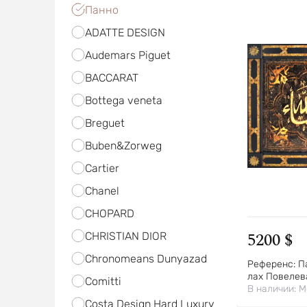
Панно
ADATTE DESIGN
Audemars Piguet
BACCARAT
Bottega veneta
Breguet
Buben&Zorweg
Cartier
Chanel
CHOPARD
5200 $
CHRISTIAN DIOR
Chronomeans Dunyazad
Референс:
П
лах Повелев
Comitti
В наличии:
М
Costa Design Hard Luxury