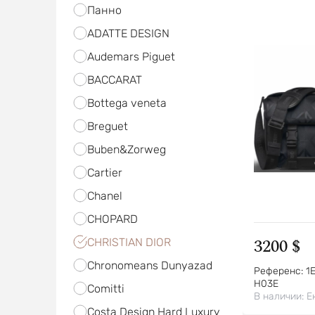
Панно
ADATTE DESIGN
Audemars Piguet
BACCARAT
Bottega veneta
Breguet
Buben&Zorweg
Cartier
Chanel
CHOPARD
3200 $
CHRISTIAN DIOR
Chronomeans Dunyazad
Референс:
1
H03E
Comitti
В наличии:
Е
Costa Design Hard Luxury