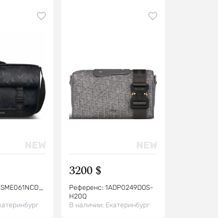
3200 $
ESME061NCD_
Референс:
1ADP0249DOS-
H20Q
катеринбург
В наличии:
Екатеринбург