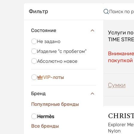
Фильтр
Поиск по 
Состояние
Услуги п
TIME STR
Не задано
Изделие "с пробегом"
Внимание!
покупкой 
Абсолютно новое
VIP-лоты
Сумки
Бренд
Популярные бренды
CHRIS
Hermès
DIOR
Explorer Me
Все бренды
Nylon