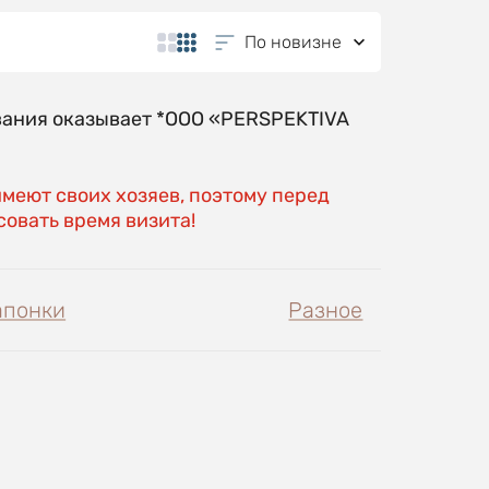
По новизне
вания оказывает *OOO «PERSPEKTIVA
имеют своих хозяев, поэтому перед
овать время визита!
апонки
Разное