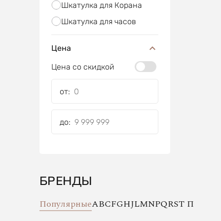
Шкатулка для Корана
Шкатулка для часов
Цена
Цена со скидкой
от:
до:
БРЕНДЫ
Популярные
A
B
C
F
G
H
J
L
M
N
P
Q
R
S
T
П