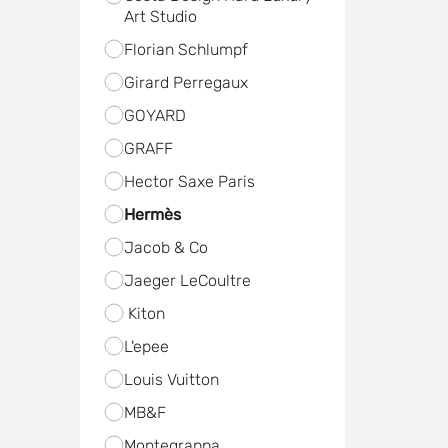
Art Studio
Florian Schlumpf
Girard Perregaux
GOYARD
GRAFF
Hector Saxe Paris
Hermès
Jacob & Co
Jaeger LeCoultre
Kiton
L'epee
Louis Vuitton
MB&F
Mоntegrappa