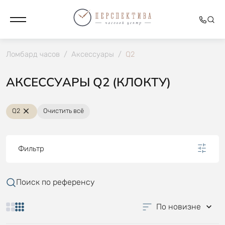
Ломбард часов
/
Аксессуары
/
Q2
АКСЕССУАРЫ Q2 (КЛОКТУ)
Q2
Очистить всё
Фильтр
Поиск по референсу
По новизне