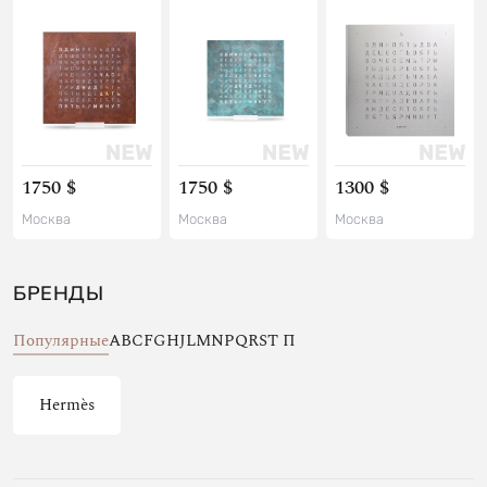
1750 $
1750 $
1300 $
Москва
Москва
Москва
БРЕНДЫ
Популярные
A
B
C
F
G
H
J
L
M
N
P
Q
R
S
T
П
Hermès