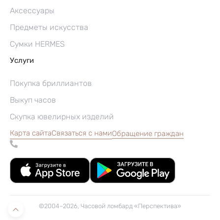
Аксессуары
Предметы искусства
Сумки HERMES
Услуги
Покупка бриллиантов
Выкуп часов
Скупка ювелирных изделий
Карта сайта
Связаться с нами
Обращение граждан
©2004–2026, Часовой ломбард «Перспектива»