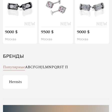
9000 $
9500 $
9000 $
Москва
Москва
Москва
БРЕНДЫ
Популярные
A
B
C
F
G
H
J
L
M
N
P
Q
R
S
T
П
Hermès