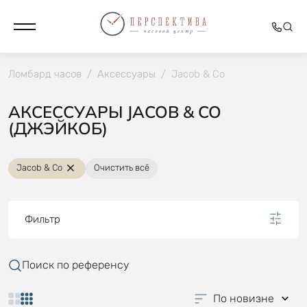
Ломбард часов
/
Аксессуары
/
Jacob & Co
АКСЕССУАРЫ JACOB & CO
(ДЖЭЙКОБ)
Jacob & Co
Очистить всё
Фильтр
Поиск по референсу
По новизне