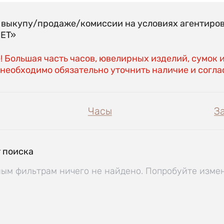
о выкупу/продаже/комиссии на условиях агентиро
EET»
 Большая часть часов, ювелирных изделий, сумок 
необходимо обязательно уточнить наличие и соглас
Часы
З
 поиска
ым фильтрам ничего не найдено. Попробуйте изме