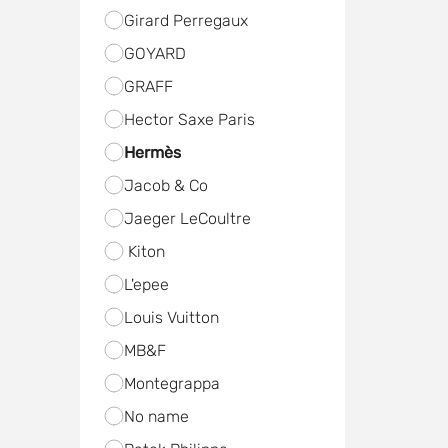
Girard Perregaux
GOYARD
GRAFF
Hector Saxe Paris
Hermès
Jacob & Co
Jaeger LeCoultre
Kiton
L'epee
Louis Vuitton
MB&F
Mоntegrappa
No name