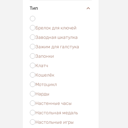
Тип
Брелок для ключей
Заводная шкатулка
Зажим для галстука
Запонки
Клатч
Кошелёк
Мотоцикл
Нарды
Настенные часы
Настольная медаль
Настольные игры