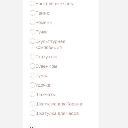
Настольные часы
Панно
Ремень
Ручка
Скульптурная
композиция
Статуэтка
Сувениры
Сумка
Удочка
Шахматы
Шкатулка для Корана
Шкатулка для часов