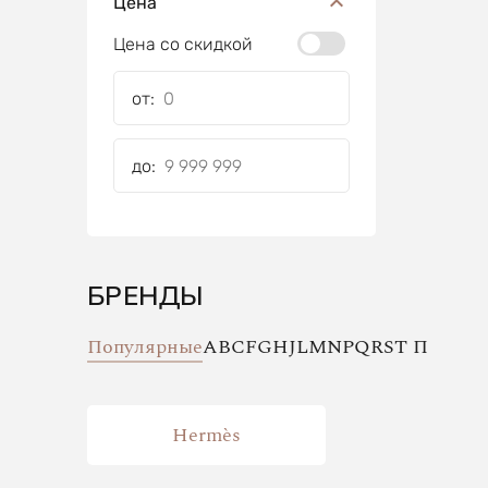
Цена
Цена со скидкой
от:
до:
БРЕНДЫ
Популярные
A
B
C
F
G
H
J
L
M
N
P
Q
R
S
T
П
Hermès