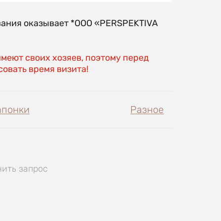
вания оказывает *OOO «PERSPEKTIVA
имеют своих хозяев, поэтому перед
овать время визита!
апонки
Разное
нить запрос