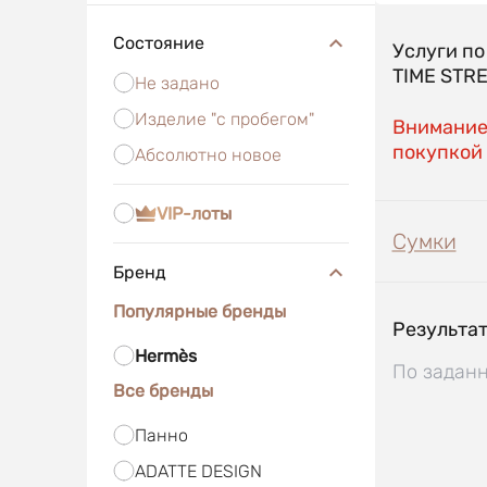
Состояние
Услуги п
TIME STR
Не задано
Изделие "с пробегом"
Внимание!
покупкой 
Абсолютно новое
VIP-лоты
Сумки
Бренд
Популярные бренды
Результат
Hermès
По заданн
Все бренды
Панно
ADATTE DESIGN