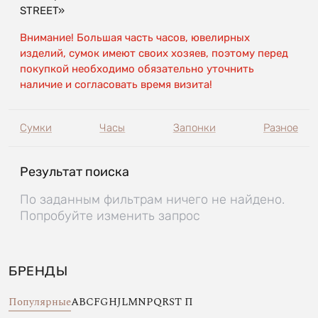
STREET»
Внимание! Большая часть часов, ювелирных
изделий, сумок имеют своих хозяев, поэтому перед
покупкой необходимо обязательно уточнить
наличие и согласовать время визита!
Сумки
Часы
Запонки
Разное
Результат поиска
По заданным фильтрам ничего не найдено.
Попробуйте изменить запрос
БРЕНДЫ
Популярные
A
B
C
F
G
H
J
L
M
N
P
Q
R
S
T
П