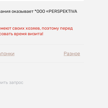
вания оказывает *OOO «PERSPEKTIVA
имеют своих хозяев, поэтому перед
овать время визита!
апонки
Разное
нить запрос