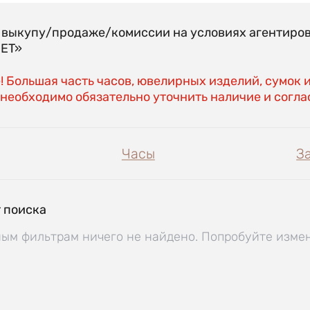
о выкупу/продаже/комиссии на условиях агентиро
EET»
 Большая часть часов, ювелирных изделий, сумок 
необходимо обязательно уточнить наличие и соглас
Часы
З
 поиска
ым фильтрам ничего не найдено. Попробуйте изме