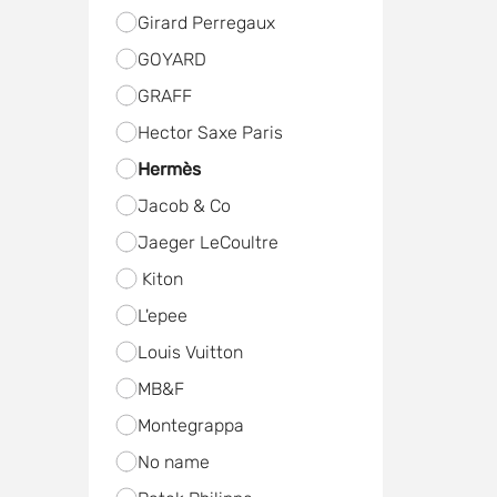
Girard Perregaux
GOYARD
GRAFF
Hector Saxe Paris
Hermès
Jacob & Co
Jaeger LeCoultre
Kiton
L'epee
Louis Vuitton
MB&F
Mоntegrappa
No name