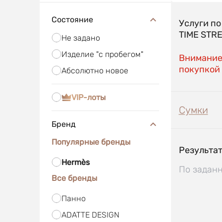
Состояние
Услуги п
TIME STR
Не задано
Изделие "с пробегом"
Внимание!
покупкой 
Абсолютно новое
VIP-лоты
Сумки
Бренд
Популярные бренды
Результат
Hermès
По заданн
Все бренды
Панно
ADATTE DESIGN