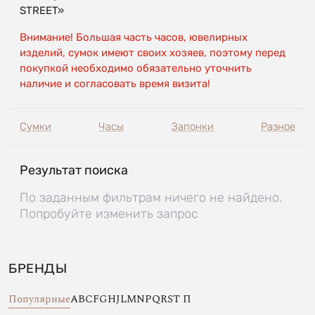
STREET»
Внимание! Большая часть часов, ювелирных
изделий, сумок имеют своих хозяев, поэтому перед
покупкой необходимо обязательно уточнить
наличие и согласовать время визита!
Сумки
Часы
Запонки
Разное
Результат поиска
По заданным фильтрам ничего не найдено.
Попробуйте изменить запрос
БРЕНДЫ
Популярные
A
B
C
F
G
H
J
L
M
N
P
Q
R
S
T
П