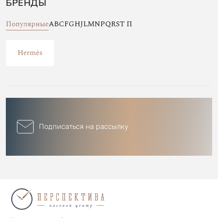
БРЕНДЫ
Популярные
A
B
C
F
G
H
J
L
M
N
P
Q
R
S
T
П
Hermès
Подписаться на рассылку