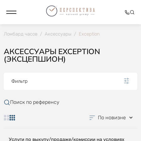
Ломбард часов
/
Аксессуары
/
Exception
АКСЕССУАРЫ EXCEPTION
(ЭКСЦЕПШИОН)
Фильтр
Поиск по референсу
По новизне
Услуги по выкупу/продаже/комиссии на условиях