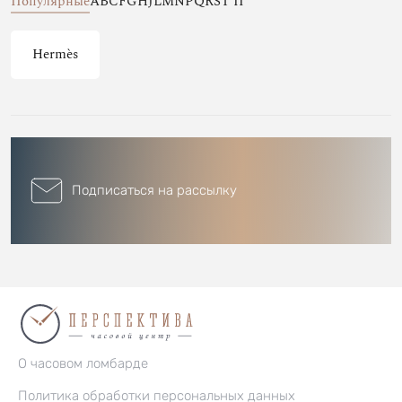
Популярные
A
B
C
F
G
H
J
L
M
N
P
Q
R
S
T
П
Hermès
Подписаться на рассылку
О часовом ломбарде
Политика обработки персональных данных