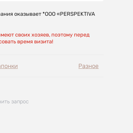
вания оказывает *OOO «PERSPEKTIVA
имеют своих хозяев, поэтому перед
овать время визита!
апонки
Разное
нить запрос