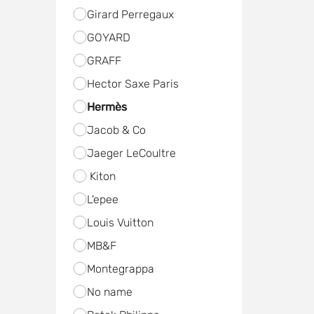
Girard Perregaux
GOYARD
GRAFF
Hector Saxe Paris
Hermès
Jacob & Co
Jaeger LeCoultre
Kiton
L'epee
Louis Vuitton
MB&F
Mоntegrappa
No name