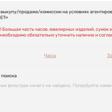
о выкупу/продаже/комиссии на условиях агентиро
EET»
 Большая часть часов, ювелирных изделий, сумок 
необходимо обязательно уточнить наличие и соглас
Часы
З
 поиска
ым фильтрам ничего не найдено. Попробуйте изме