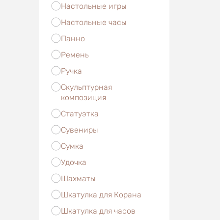
Настольные игры
Настольные часы
Панно
Ремень
Ручка
Скульптурная
композиция
Статуэтка
Сувениры
Сумка
Удочка
Шахматы
Шкатулка для Корана
Шкатулка для часов