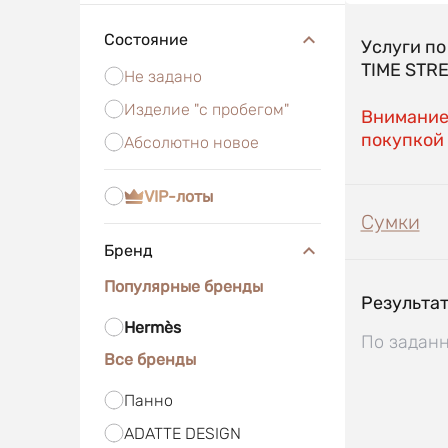
Состояние
Услуги п
TIME STR
Не задано
Изделие "с пробегом"
Внимание!
покупкой 
Абсолютно новое
VIP-лоты
Сумки
Бренд
Популярные бренды
Результат
Hermès
По заданн
Все бренды
Панно
ADATTE DESIGN