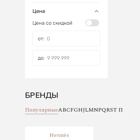
Цена
Цена со скидкой
от:
до:
БРЕНДЫ
Популярные
A
B
C
F
G
H
J
L
M
N
P
Q
R
S
T
П
Hermès