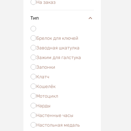
На заказ
Тип
Брелок для ключей
Заводная шкатулка
Зажим для галстука
Запонки
Клатч
Кошелёк
Мотоцикл
Нарды
Настенные часы
Настольная медаль